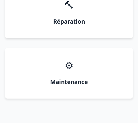
🔨
Réparation
⚙️
Maintenance