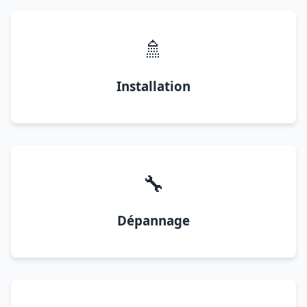
🚿
Installation
🔧
Dépannage