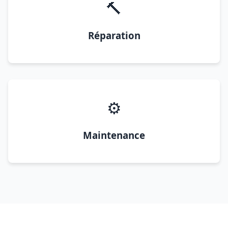
🔨
Réparation
⚙️
Maintenance