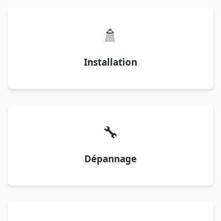
🚿
Installation
🔧
Dépannage