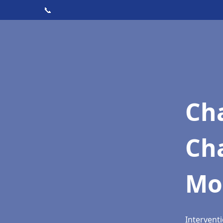
📞
Cha
Ch
Mon
Interventi