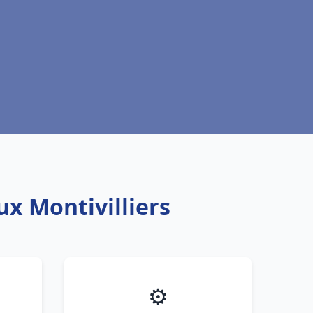
ux Montivilliers
⚙️