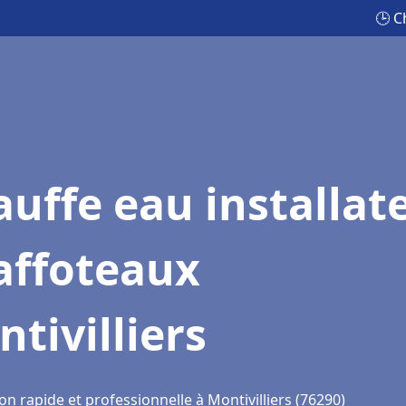
🕒 C
uffe eau installat
affoteaux
tivilliers
on rapide et professionnelle à Montivilliers (76290)