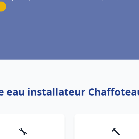
e eau installateur Chaffotea
🔧
🔨