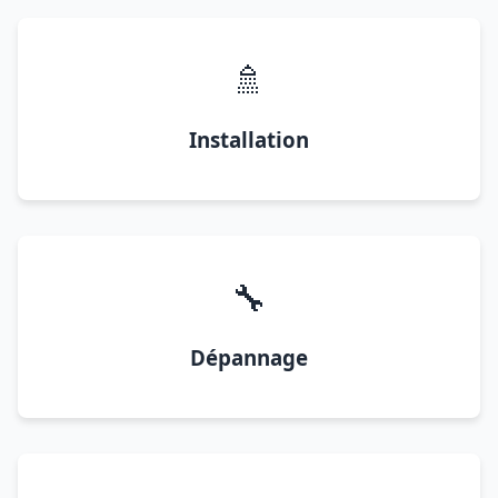
🚿
Installation
🔧
Dépannage