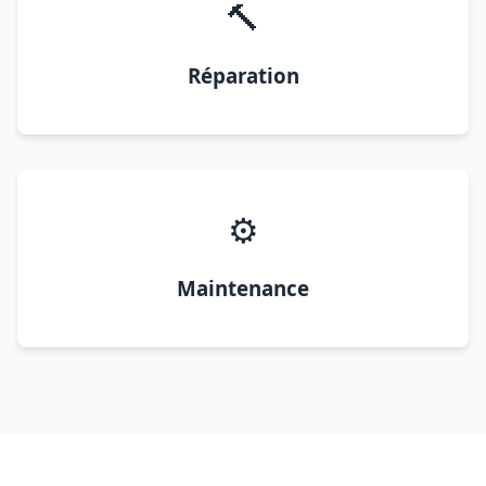
🔨
Réparation
⚙️
Maintenance