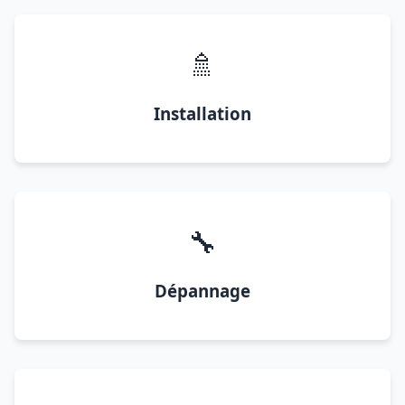
🚿
Installation
🔧
Dépannage