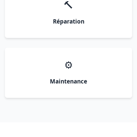
🔨
Réparation
⚙️
Maintenance