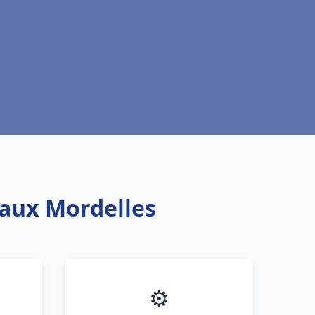
eaux Mordelles
⚙️