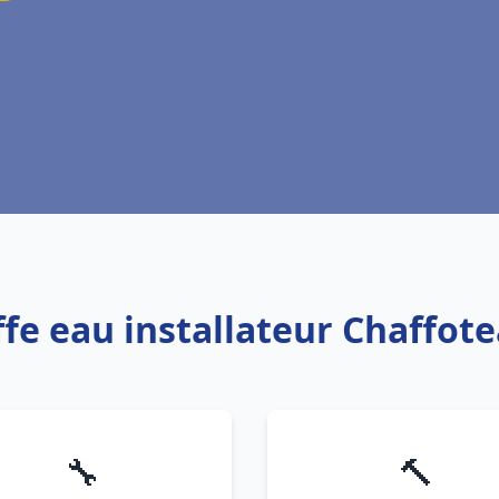
ffe eau installateur Chaffot
🔧
🔨