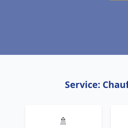
Service: Chau
🚿