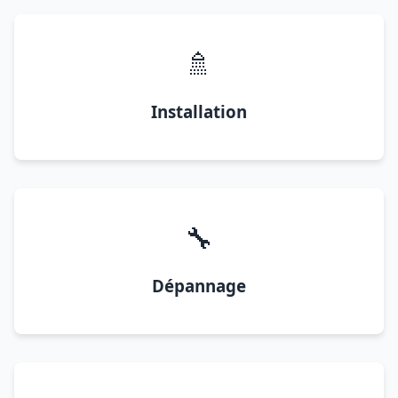
🚿
Installation
🔧
Dépannage