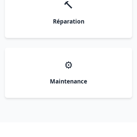
🔨
Réparation
⚙️
Maintenance