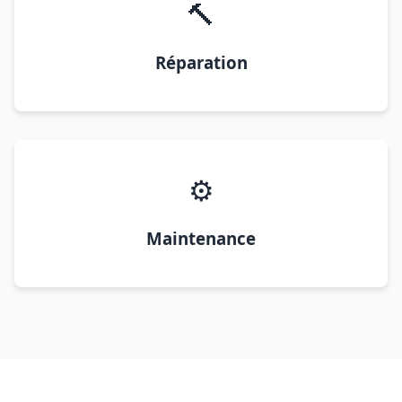
🔨
Réparation
⚙️
Maintenance