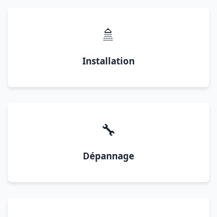
🚿
Installation
🔧
Dépannage