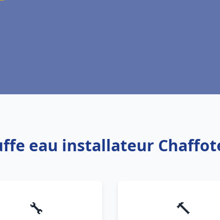
uffe eau installateur Chaffo
🔧
🔨