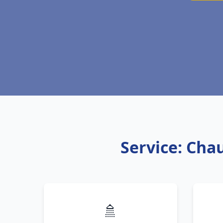
Service: Cha
🚿