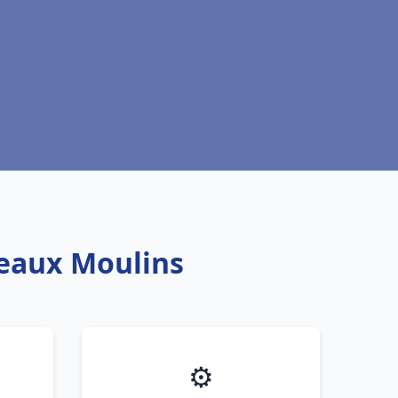
teaux Moulins
⚙️