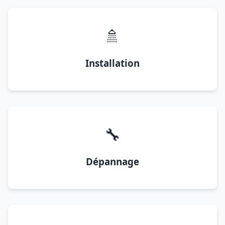
🚿
Installation
🔧
Dépannage