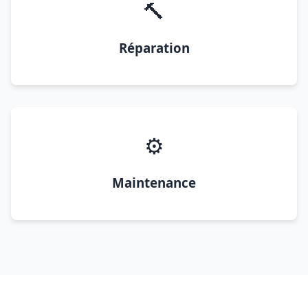
🔨
Réparation
⚙️
Maintenance