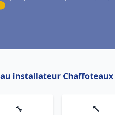
eau installateur Chaffotea
🔧
🔨