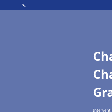
📞
Cha
Ch
Gr
Intervent