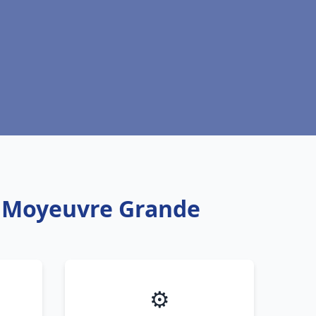
ux Moyeuvre Grande
⚙️