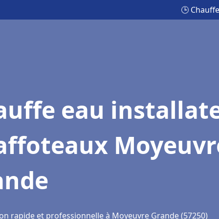
🕒 Chauff
uffe eau installat
affoteaux Moyeuvr
ande
ion rapide et professionnelle à Moyeuvre Grande (57250)