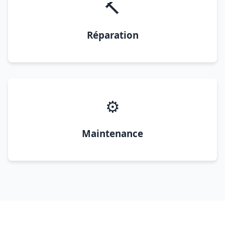
🔨
Réparation
⚙️
Maintenance