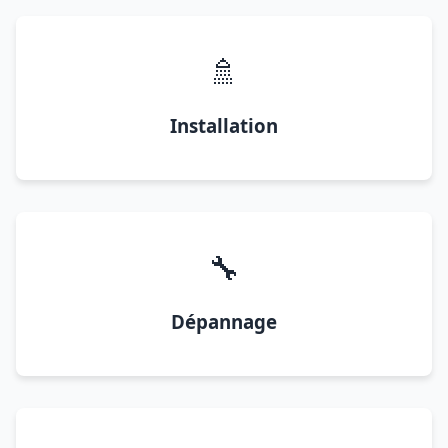
🚿
Installation
🔧
Dépannage