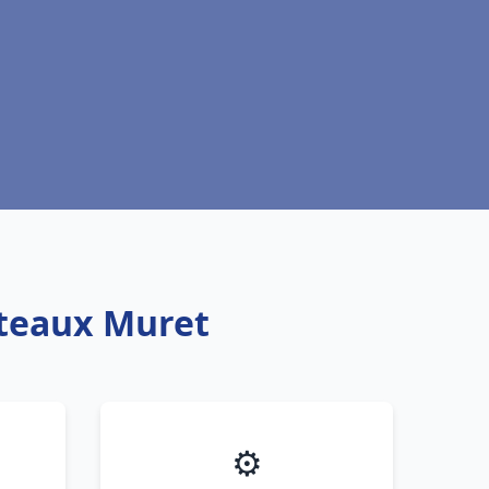
oteaux Muret
⚙️