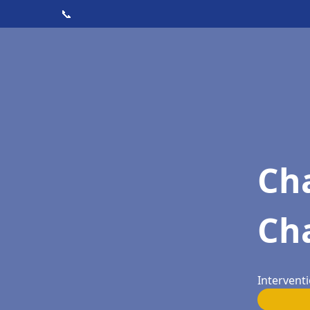
📞
Cha
Ch
Intervent