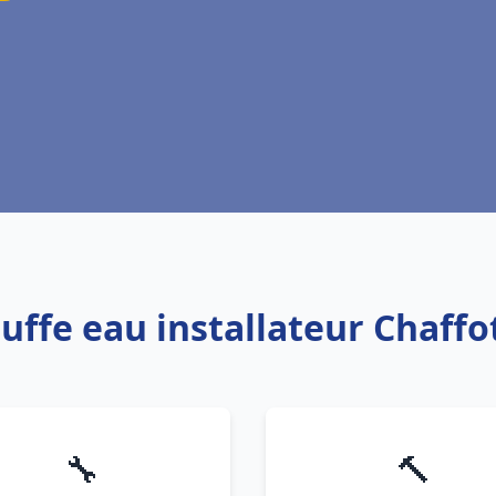
auffe eau installateur Chaff
🔧
🔨