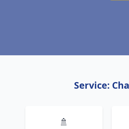
Service: Ch
🚿