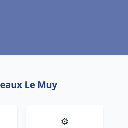
oteaux Le Muy
⚙️