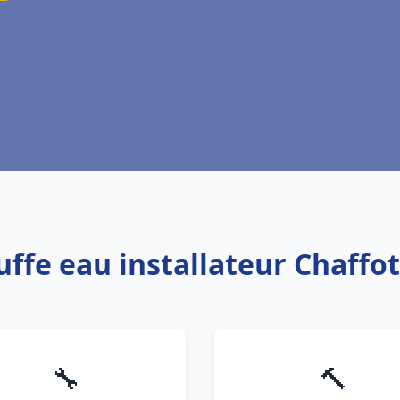
uffe eau installateur Chaff
🔧
🔨