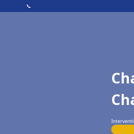
📞
Cha
Ch
Interventi