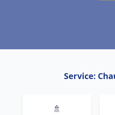
Service: Cha
🚿