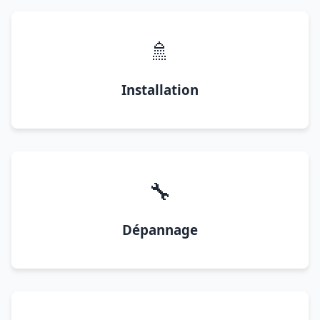
🚿
Installation
🔧
Dépannage