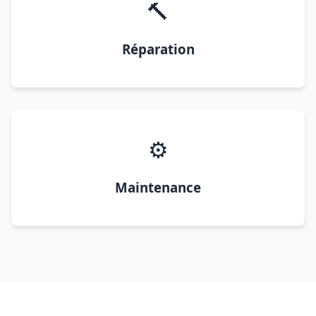
🔨
Réparation
⚙️
Maintenance