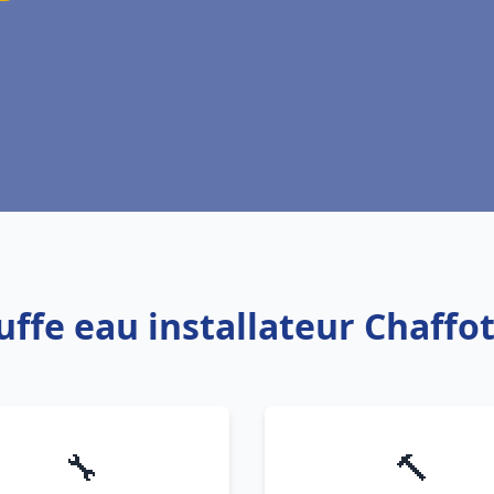
uffe eau installateur Chaff
🔧
🔨