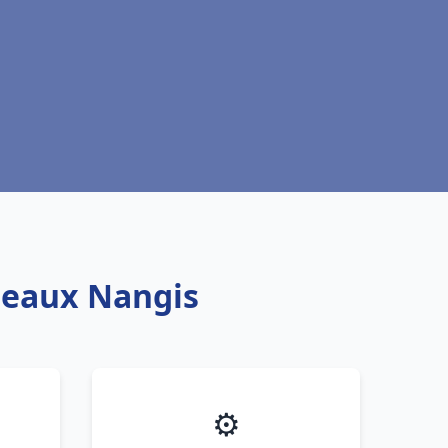
oteaux Nangis
⚙️