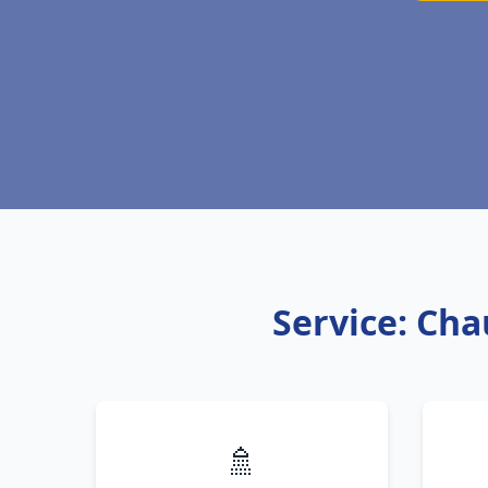
Service: Cha
🚿