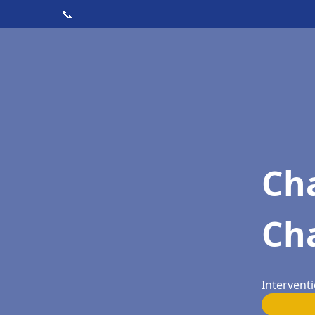
📞
Cha
Ch
Interventi