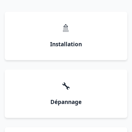
🚿
Installation
🔧
Dépannage