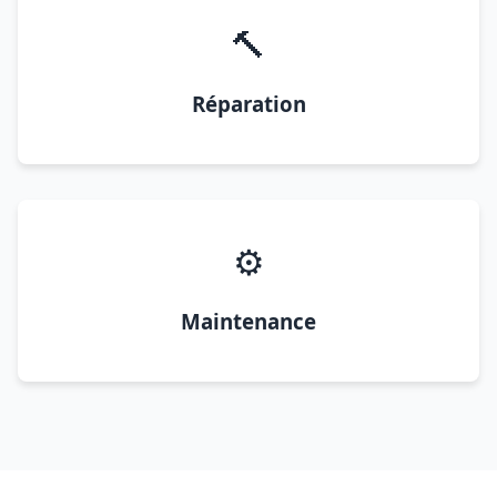
🔨
Réparation
⚙️
Maintenance