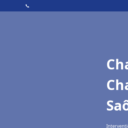
📞
Cha
Cha
Sa
Interventi