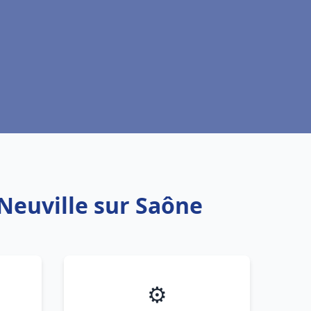
 Neuville sur Saône
⚙️