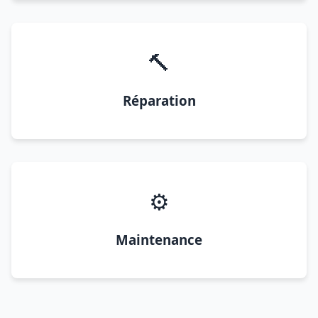
🔨
Réparation
⚙️
Maintenance