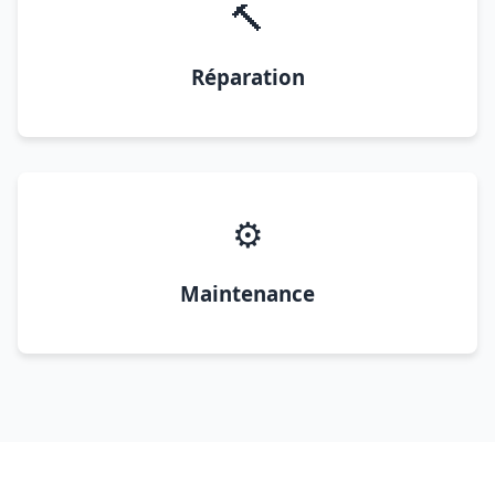
🔨
Réparation
⚙️
Maintenance