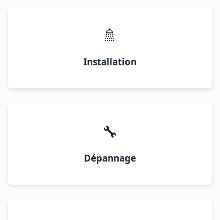
🚿
Installation
🔧
Dépannage