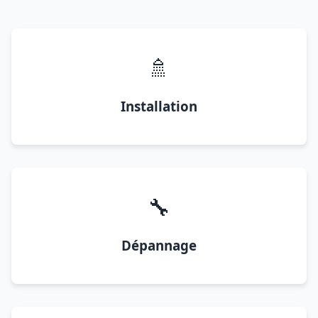
🚿
Installation
🔧
Dépannage