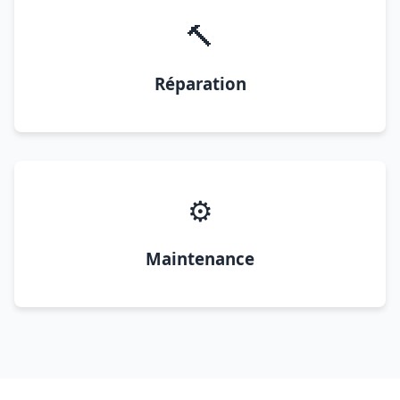
🔨
Réparation
⚙️
Maintenance