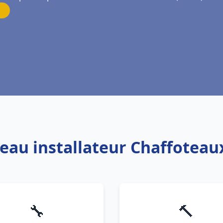
 eau installateur Chaffotea
🔧
🔨