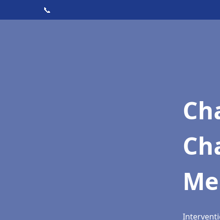
📞
Cha
Ch
Me
Intervent