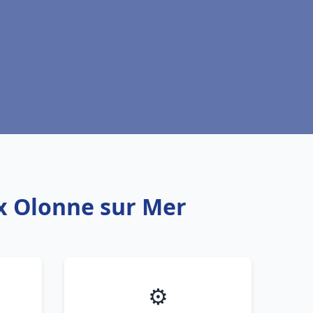
ux Olonne sur Mer
⚙️