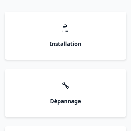
🚿
Installation
🔧
Dépannage