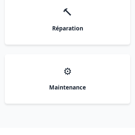
🔨
Réparation
⚙️
Maintenance