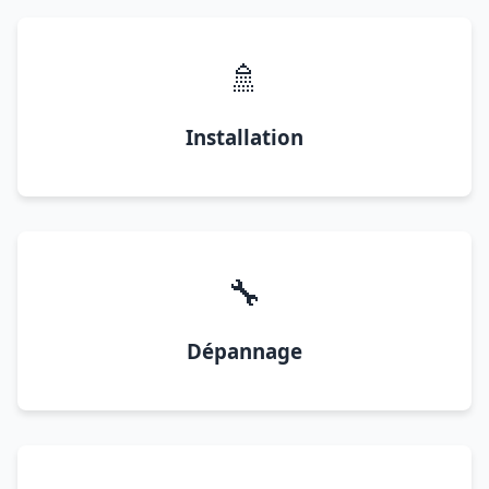
🚿
Installation
🔧
Dépannage