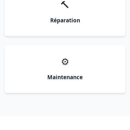
🔨
Réparation
⚙️
Maintenance