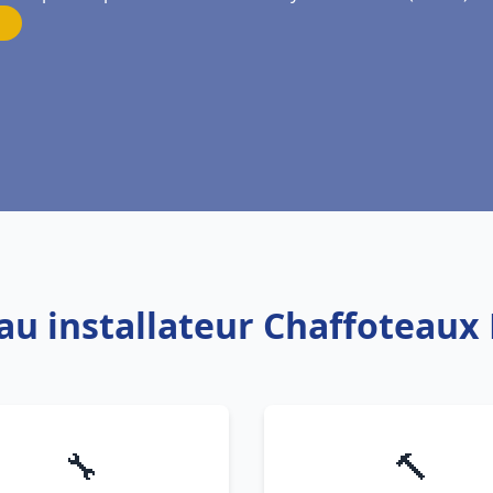
au installateur Chaffoteaux 
🔧
🔨