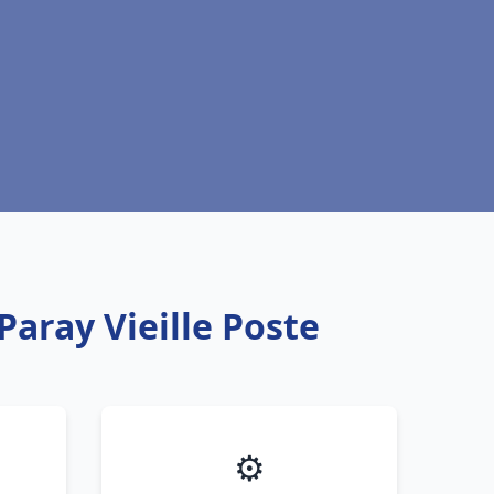
Paray Vieille Poste
⚙️