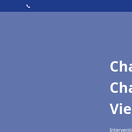
📞
Cha
Ch
Vie
Interventi