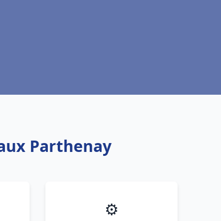
eaux Parthenay
⚙️