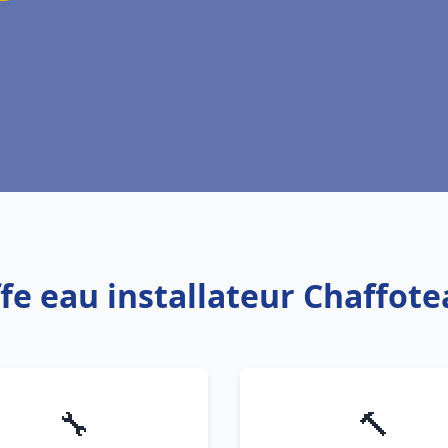
ffe eau installateur Chaffot
🔧
🔨