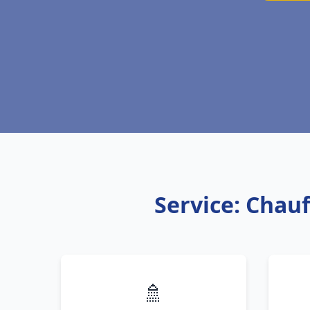
Service: Chau
🚿