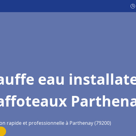
🕒
uffe eau installat
affoteaux Parthen
ion rapide et professionnelle à Parthenay (79200)