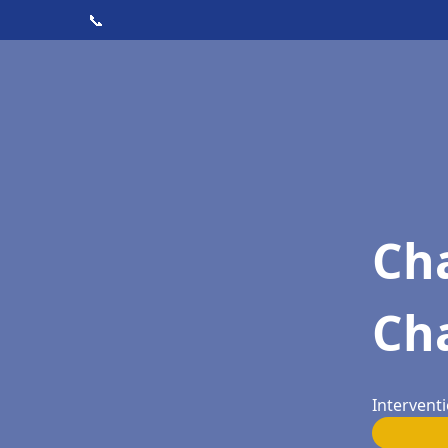
📞
Cha
Ch
Intervent