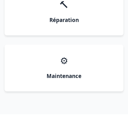
🔨
Réparation
⚙️
Maintenance