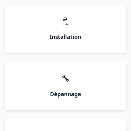
🚿
Installation
🔧
Dépannage