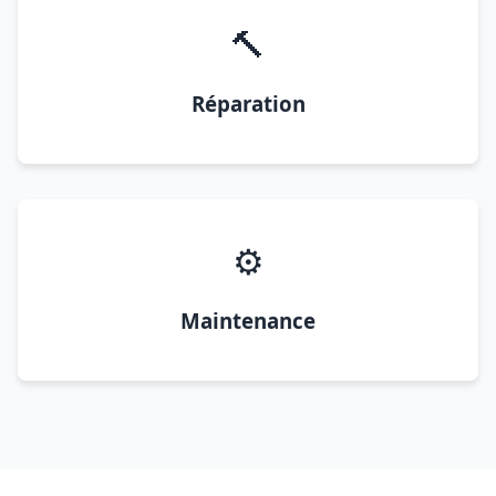
🔨
Réparation
⚙️
Maintenance