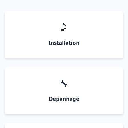
🚿
Installation
🔧
Dépannage