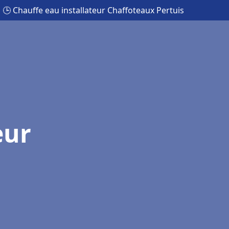
🕒 Chauffe eau installateur Chaffoteaux Pertuis
eur