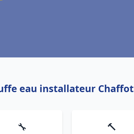
uffe eau installateur Chaffo
🔧
🔨