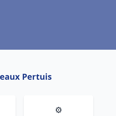
teaux Pertuis
⚙️