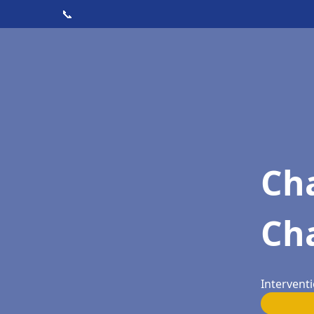
📞
Cha
Cha
Interventi