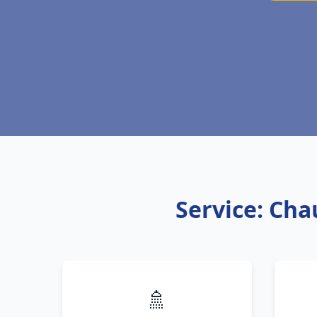
Service: Cha
🚿