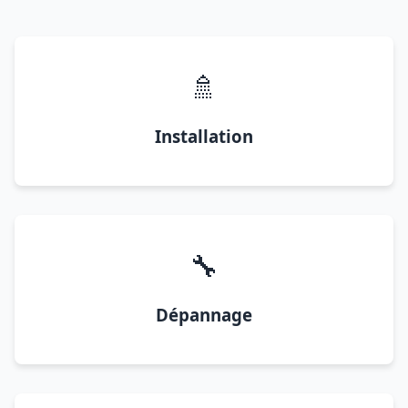
🚿
Installation
🔧
Dépannage