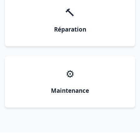
🔨
Réparation
⚙️
Maintenance