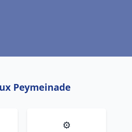
eaux Peymeinade
⚙️