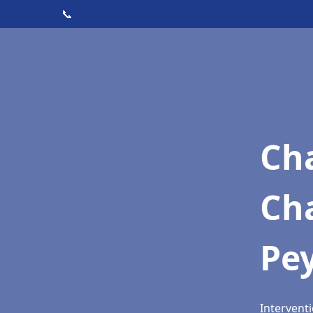
📞
Cha
Ch
Pe
Intervent