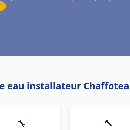
fe eau installateur Chaffot
🔧
🔨