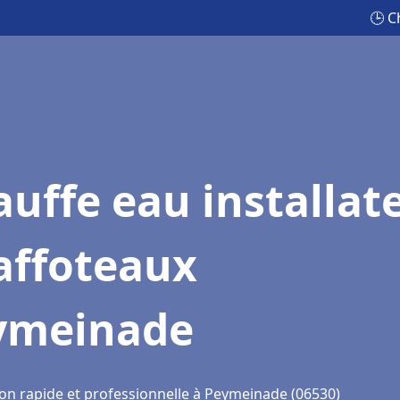
🕒 C
uffe eau installat
affoteaux
ymeinade
ion rapide et professionnelle à Peymeinade (06530)