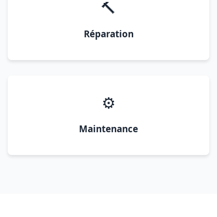
🔨
Réparation
⚙️
Maintenance