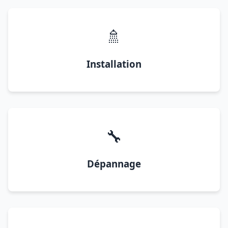
🚿
Installation
🔧
Dépannage