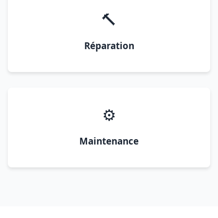
🔨
Réparation
⚙️
Maintenance