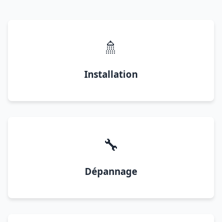
🚿
Installation
🔧
Dépannage