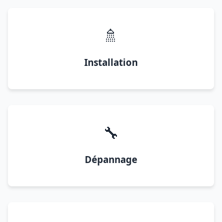
🚿
Installation
🔧
Dépannage