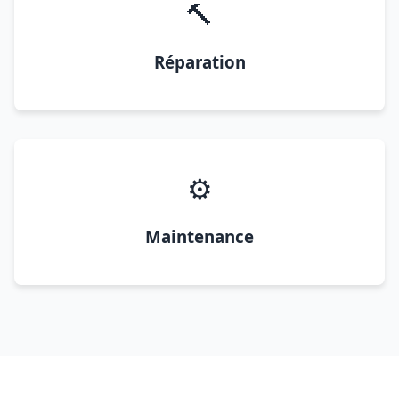
🔨
Réparation
⚙️
Maintenance