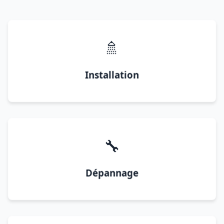
🚿
Installation
🔧
Dépannage