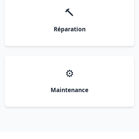
🔨
Réparation
⚙️
Maintenance