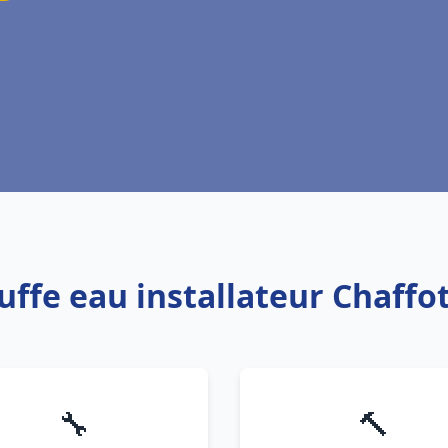
uffe eau installateur Chaff
🔧
🔨