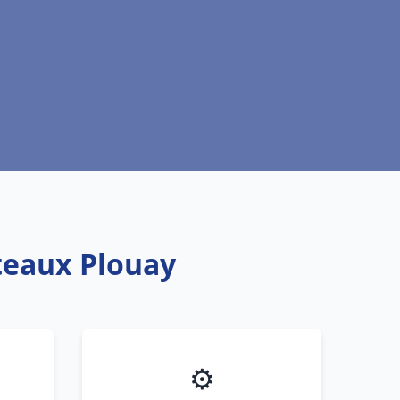
oteaux Plouay
⚙️