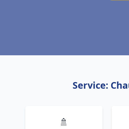
Service: Cha
🚿