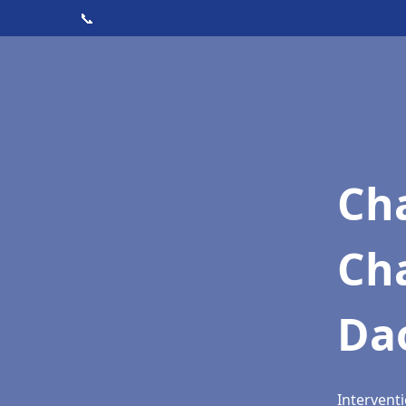
📞
Cha
Ch
Da
Intervent