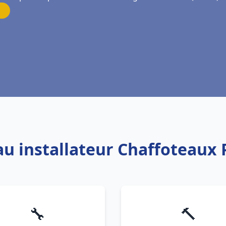
au installateur Chaffoteaux
🔧
🔨