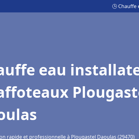
🕒 Chauffe 
uffe eau installat
affoteaux Plougast
oulas
ion rapide et professionnelle à Plougastel Daoulas (29470)