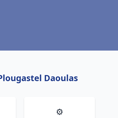
 Plougastel Daoulas
⚙️