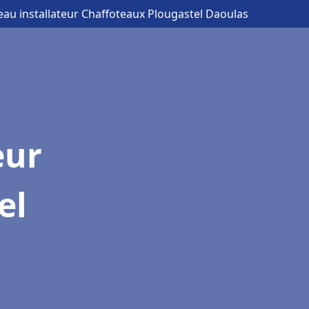
eau installateur Chaffoteaux Plougastel Daoulas
eur
el