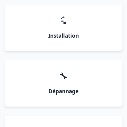
🚿
Installation
🔧
Dépannage