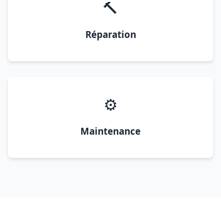
🔨
Réparation
⚙️
Maintenance