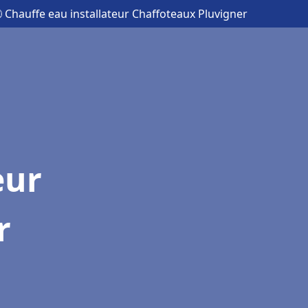
 Chauffe eau installateur Chaffoteaux Pluvigner
eur
r