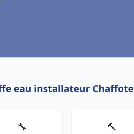
ffe eau installateur Chaffot
🔧
🔨