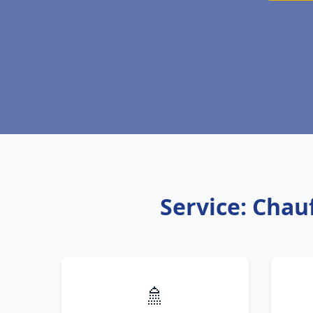
Service: Chau
🚿