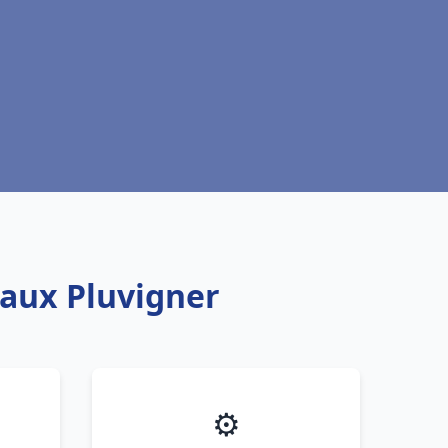
eaux Pluvigner
⚙️