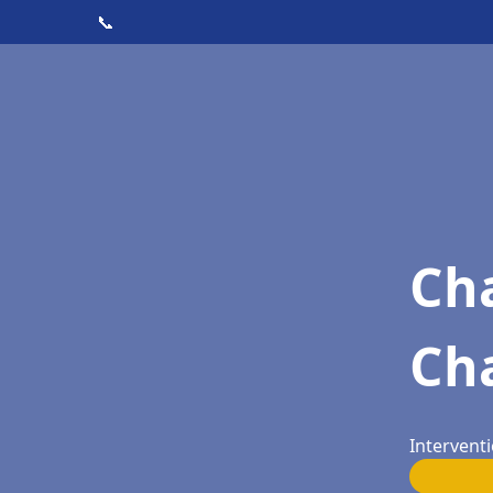
📞
Cha
Ch
Interventi