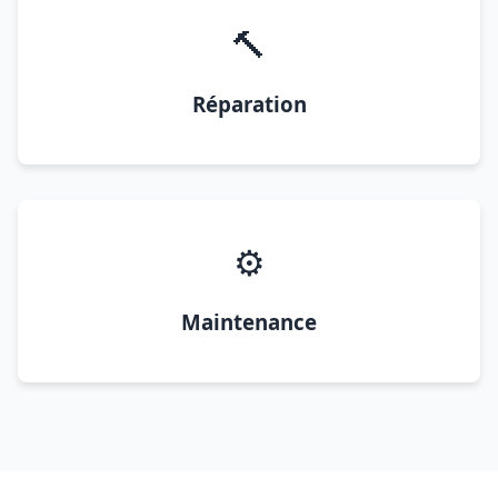
🔨
Réparation
⚙️
Maintenance