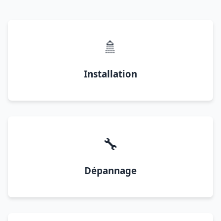
🚿
Installation
🔧
Dépannage