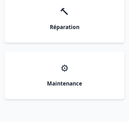
🔨
Réparation
⚙️
Maintenance