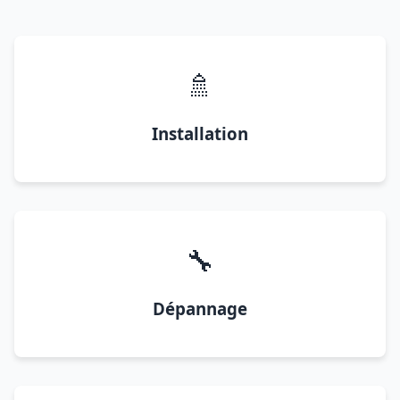
🚿
Installation
🔧
Dépannage