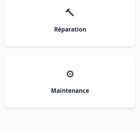
🔨
Réparation
⚙️
Maintenance