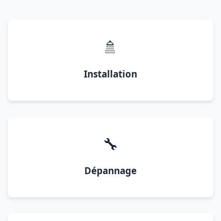
🚿
Installation
🔧
Dépannage