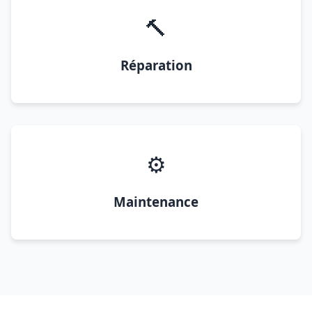
🔨
Réparation
⚙️
Maintenance