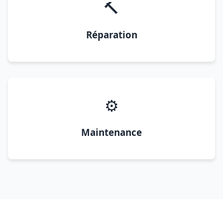
🔨
Réparation
⚙️
Maintenance