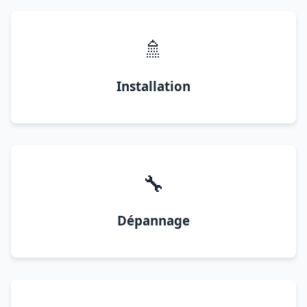
🚿
Installation
🔧
Dépannage