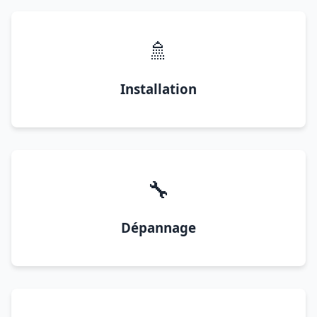
🚿
Installation
🔧
Dépannage