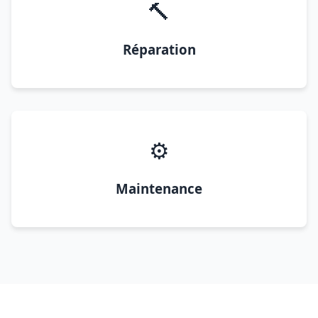
🔨
Réparation
⚙️
Maintenance