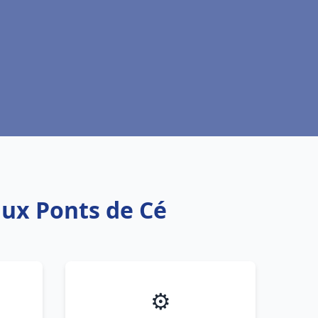
aux Ponts de Cé
⚙️