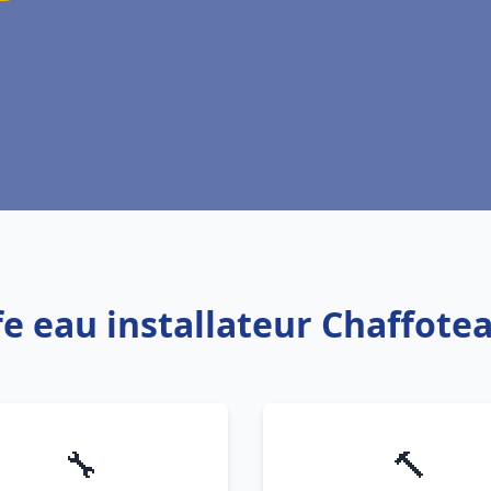
fe eau installateur Chaffote
🔧
🔨