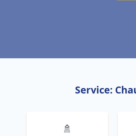
Service: Cha
🚿