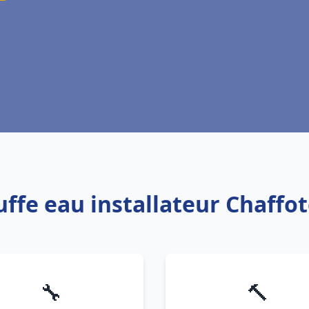
uffe eau installateur Chaffo
🔧
🔨