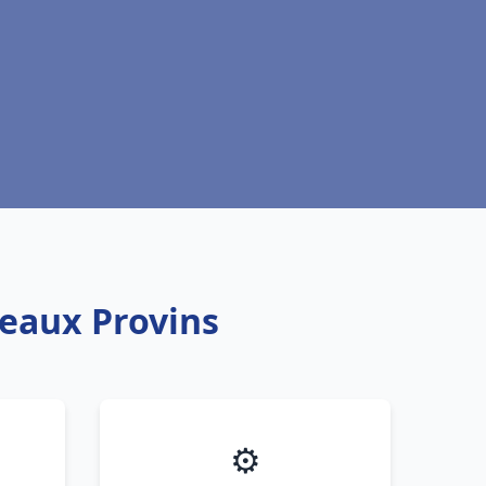
teaux Provins
⚙️