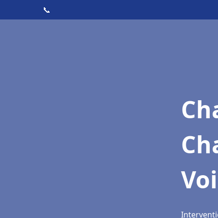
📞
Cha
Ch
Voi
Interventi