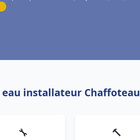
 eau installateur Chaffotea
🔧
🔨