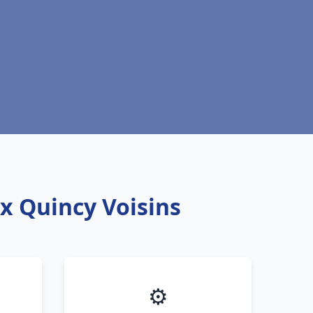
ux Quincy Voisins
⚙️