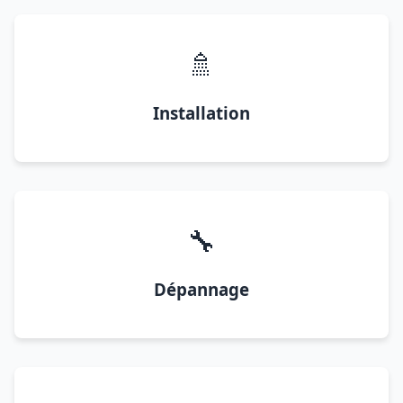
🚿
Installation
🔧
Dépannage