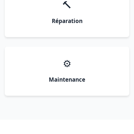
🔨
Réparation
⚙️
Maintenance