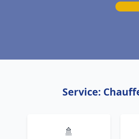
Service: Chauff
🚿