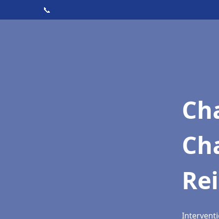
📞
Cha
Ch
Re
Interventi