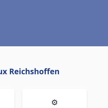
aux Reichshoffen
⚙️