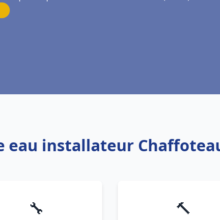
e eau installateur Chaffote
🔧
🔨